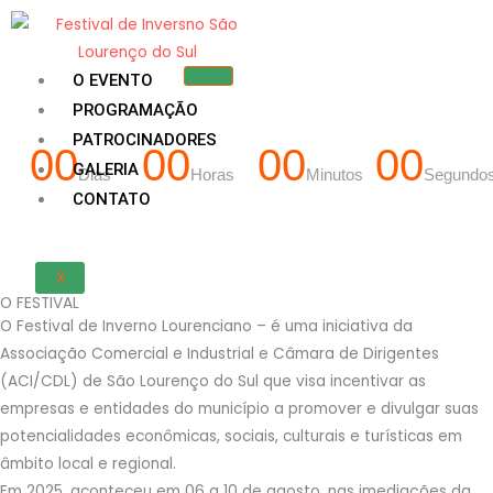
O EVENTO
PROGRAMAÇÃO
PATROCINADORES
00
00
00
00
GALERIA
Dias
Horas
Minutos
Segundo
CONTATO
X
O FESTIVAL
O Festival de Inverno Lourenciano – é uma iniciativa da
Associação Comercial e Industrial e Câmara de Dirigentes
(ACI/CDL) de São Lourenço do Sul que visa incentivar as
empresas e entidades do município a promover e divulgar suas
potencialidades econômicas, sociais, culturais e turísticas em
âmbito local e regional.
Em 2025, aconteceu em 06 a 10 de agosto, nas imediações da